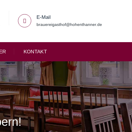
E-Mail
1
brauereigasthof@hohenthanner.de
ER
KONTAKT
bern!